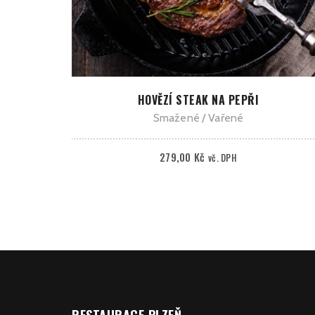
PŘIDAT DO KOŠÍKU
HOVĚZÍ STEAK NA PEPŘI
Smažené
Vařené
279,00
Kč
vč. DPH