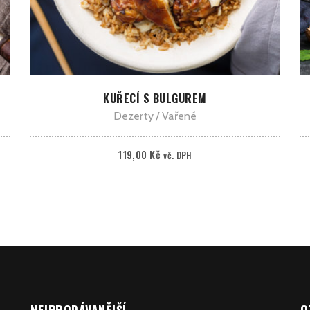
PŘIDAT DO KOŠÍKU
KUŘECÍ S BULGUREM
Dezerty
Vařené
119,00
Kč
vč. DPH