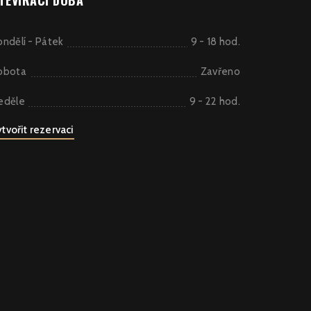
TEVÍRACÍ DOBA
ondělí - Pátek
9 - 18 hod.
obota
Zavřeno
eděle
9 - 22 hod.
tvořit rezervaci