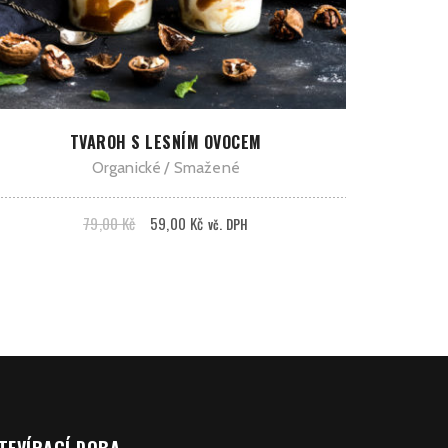
PŘIDAT DO KOŠÍKU
TVAROH S LESNÍM OVOCEM
Organické
Smažené
79,00
Kč
59,00
Kč
vč. DPH