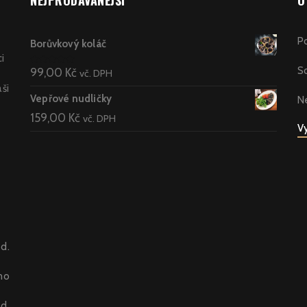
NEJPRODÁVANĚJŠÍ
O
P
Borůvkový koláč
ci
S
99,00
Kč
Hodnocení
vč. DPH
5.00
z 5
aši
Vepřové nudličky
N
159,00
Kč
vč. DPH
Vy
od.
no
od.