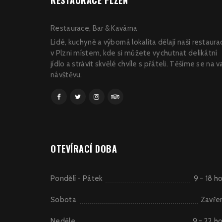
RESTAURACE PLZEŇ
Restaurace, Bar & Kavárna
Lidé, kuchyně a výborná lokalita dělají naši restaura
v Plzni místem, kde si můžete vychutnat delikátní
jídlo a strávit skvělé chvíle s přáteli. Těšíme se na v
návštěvu.
OTEVÍRACÍ DOBA
Pondělí - Pátek
9 - 18 h
Sobota
Zavře
Neděle
9 - 22 h