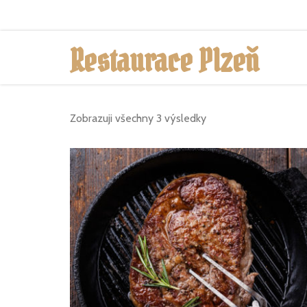
nám. Republiky - Plzeň - Tel. +420 123 456 789
Restaurace Plzeň
Zobrazuji všechny 3 výsledky