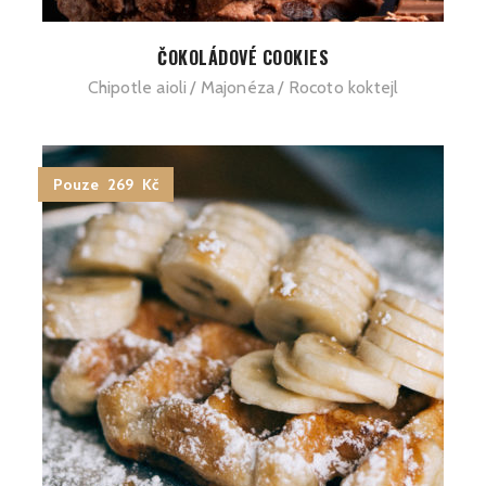
ČOKOLÁDOVÉ COOKIES
Chipotle aioli
Majonéza
Rocoto koktejl
Pouze 269 Kč