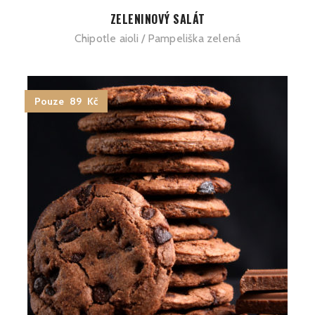
ZELENINOVÝ SALÁT
Chipotle aioli
Pampeliška zelená
Pouze 89 Kč