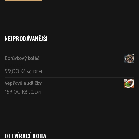
NEJPRODÁVANĚJŠÍ
Borůvkový koláč
99,00
Kč
Hodnocení
vč. DPH
5.00
z 5
Vepřové nudličky
159,00
Kč
vč. DPH
OTEVÍRACÍ DOBA