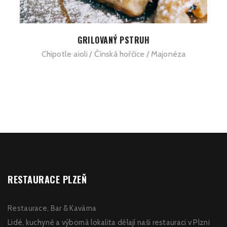
GRILOVANÝ PSTRUH
Chipotle aioli
Čínská hořčice
Majonéza
RESTAURACE PLZEŇ
Restaurace, Bar & Kavárna
Lidé, kuchyně a výborná lokalita dělají naši restauraci v Plzni